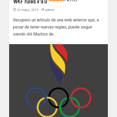
WKF rules v 9.0
22 mayo, 2019
admin
Recupero un artículo de una web anterior que, a
pesar de tener nuevas reglas, puede seguir
siendo útil Muchos de...