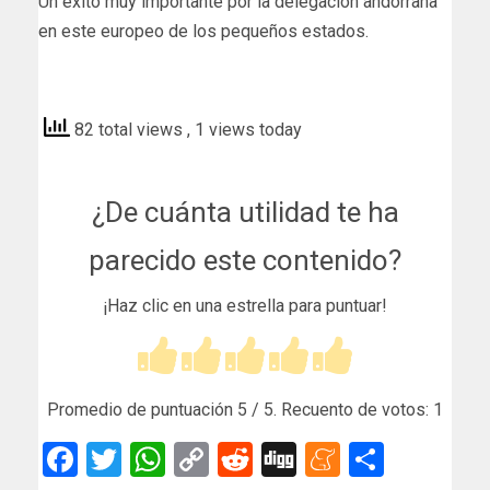
Un éxito muy importante por la delegación andorrana
en este europeo de los pequeños estados.
xaviandorra
82 total views
, 1 views today
¿De cuánta utilidad te ha
parecido este contenido?
¡Haz clic en una estrella para puntuar!
Promedio de puntuación
5
/ 5. Recuento de votos:
1
Facebook
Twitter
WhatsApp
Copy
Reddit
Digg
Meneam
Compar