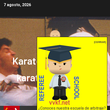
7 agosto, 2026
[CERRAR]
Karate mrprepor: el
karate en internet
El karate en internet
¿Conoces nuestra escuela de arbitraje?