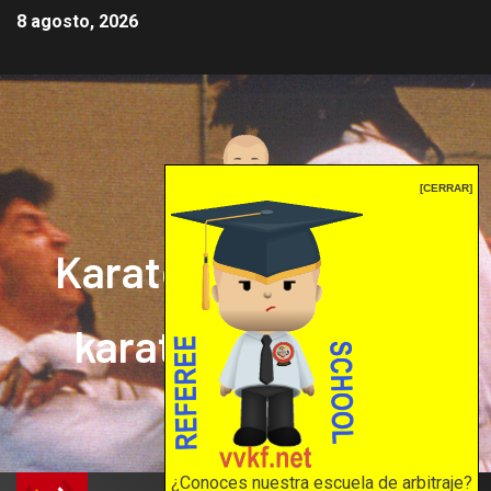
8 agosto, 2026
[CERRAR]
Karate mrprepor: el
karate en internet
El karate en internet
¿Conoces nuestra escuela de arbitraje?