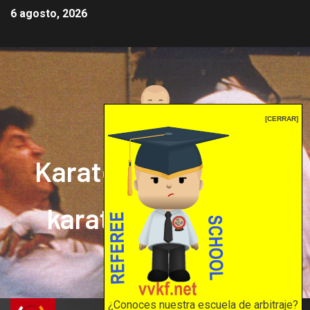
6 agosto, 2026
[CERRAR]
Karate mrprepor: el
karate en internet
El karate en internet
¿Conoces nuestra escuela de arbitraje?