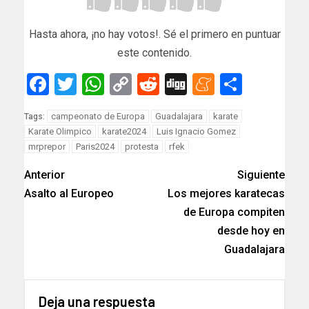
Hasta ahora, ¡no hay votos!. Sé el primero en puntuar
este contenido.
Facebook
Twitter
WhatsApp
Copy
Reddit
Digg
Meneam
Compar
Link
campeonato de Europa
Guadalajara
karate
Tags:
Karate Olimpico
karate2024
Luis Ignacio Gomez
mrprepor
Paris2024
protesta
rfek
Anterior
Siguiente
Asalto al Europeo
Los mejores karatecas
de Europa compiten
desde hoy en
Guadalajara
Deja una respuesta