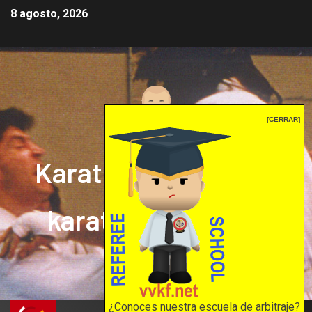
8 agosto, 2026
[CERRAR]
Karate mrprepor: el
karate en internet
El karate en internet
¿Conoces nuestra escuela de arbitraje?