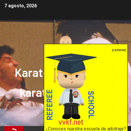
7 agosto, 2026
[CERRAR]
Karate mrprepor: el
karate en internet
El karate en internet
¿Conoces nuestra escuela de arbitraje?