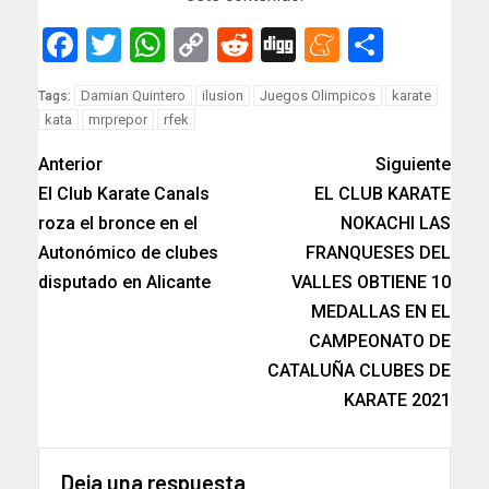
Facebook
Twitter
WhatsApp
Copy
Reddit
Digg
Meneam
Compar
Link
Damian Quintero
ilusion
Juegos Olimpicos
karate
Tags:
kata
mrprepor
rfek
Anterior
Siguiente
El Club Karate Canals
EL CLUB KARATE
roza el bronce en el
NOKACHI LAS
Autonómico de clubes
FRANQUESES DEL
disputado en Alicante
VALLES OBTIENE 10
MEDALLAS EN EL
CAMPEONATO DE
CATALUÑA CLUBES DE
KARATE 2021
Deja una respuesta