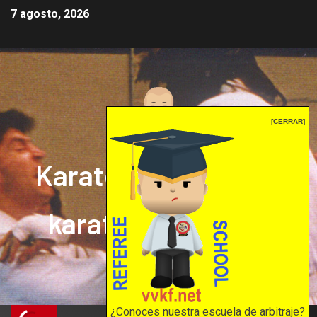
7 agosto, 2026
[CERRAR]
Karate mrprepor: el
karate en internet
El karate en internet
¿Conoces nuestra escuela de arbitraje?