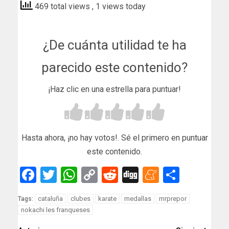
469 total views
, 1 views today
¿De cuánta utilidad te ha
parecido este contenido?
¡Haz clic en una estrella para puntuar!
Hasta ahora, ¡no hay votos!. Sé el primero en puntuar
este contenido.
Facebook
Twitter
WhatsApp
Copy
Reddit
Digg
Meneam
Compar
Link
cataluña
clubes
karate
medallas
mrprepor
Tags:
nokachi les franqueses