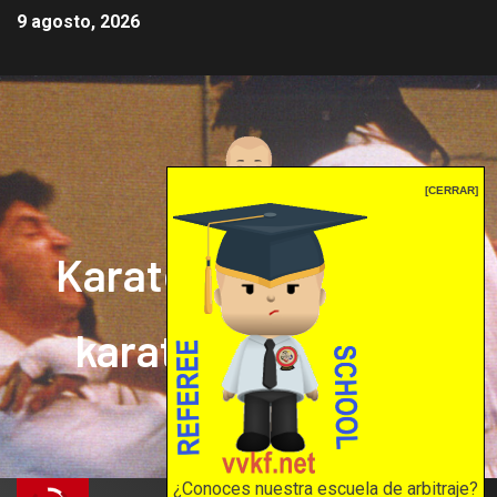
9 agosto, 2026
[CERRAR]
Karate mrprepor: el
karate en internet
El karate en internet
¿Conoces nuestra escuela de arbitraje?