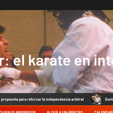
: el karate en in
eforzar la independencia arbitral
Evolución del Arbitra
QUIEN ES MRPREPOR
ALQUILA UN ÁRBITRO
CALENDAR