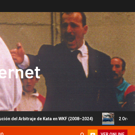
ternet
je de Kata en WKF (2008–2024)
2 Oros, 1 Plata y 5 Bron
VER ONLINE
IO