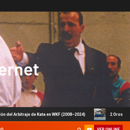
ternet
e de Kata en WKF (2008–2024)
2 Oros, 1 Plata y 5 Bronc
VER ONLINE
IO