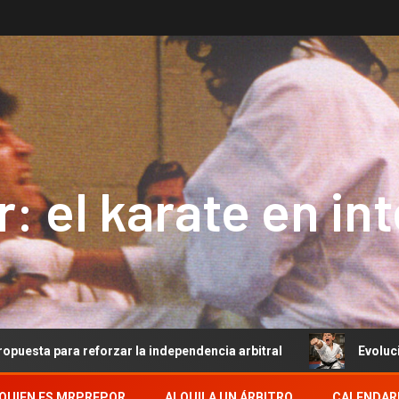
: el karate en in
forzar la independencia arbitral
Evolución del Arbitraj
QUIEN ES MRPREPOR
ALQUILA UN ÁRBITRO
CALENDAR