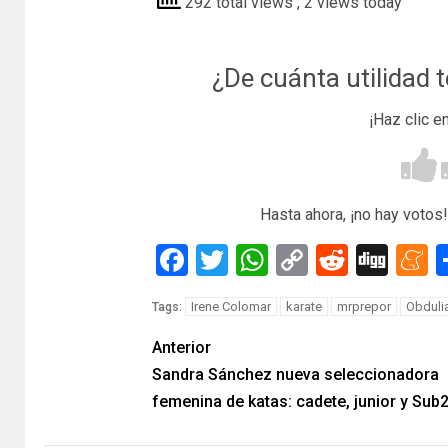
292 total views
, 2 views today
¿De cuánta utilidad 
¡Haz clic e
Hasta ahora, ¡no hay votos!
Facebook
Twitter
WhatsApp
Copy
Reddit
Dig
M
Link
Irene Colomar
karate
mrprepor
Obduli
Tags:
Anterior
Sandra Sánchez nueva seleccionadora
femenina de katas: cadete, junior y Sub