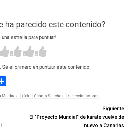
te ha parecido este contenido?
n una estrella para puntuar!
. Sé el primero en puntuar este contenido.
g
eneame
Compartir
a Martinez
rfek
Sandra Sanchez
seleccionadoras
Siguiente
El “Proyecto Mundial” de karate vuelve de
21
nuevo a Canarias