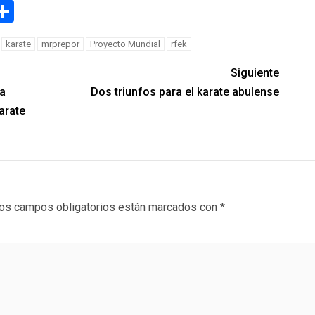
g
eneame
Compartir
karate
mrprepor
Proyecto Mundial
rfek
Siguiente
a
Dos triunfos para el karate abulense
arate
os campos obligatorios están marcados con
*