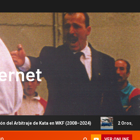
ternet
je de Kata en WKF (2008–2024)
2 Oros, 1 Plata y 5 Bron
VER ONLINE
IO