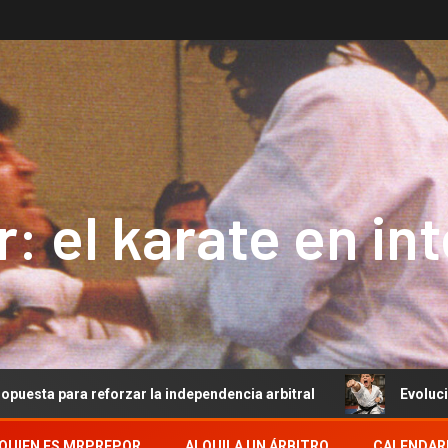
: el karate en in
eforzar la independencia arbitral
Evolución del Arbitra
QUIEN ES MRPREPOR
ALQUILA UN ÁRBITRO
CALENDAR