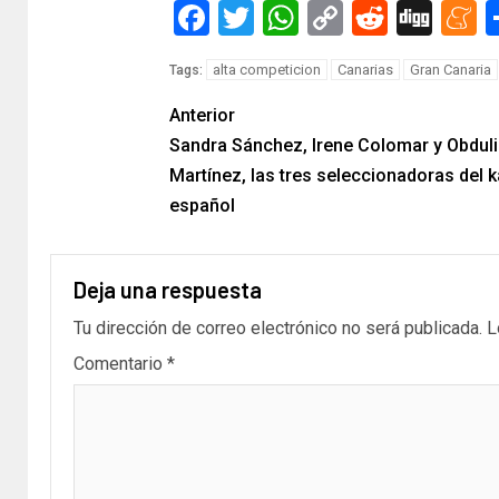
Facebook
Twitter
WhatsApp
Copy
Reddit
Dig
M
Link
alta competicion
Canarias
Gran Canaria
Tags:
Anterior
Sandra Sánchez, Irene Colomar y Obduli
Martínez, las tres seleccionadoras del k
español
Deja una respuesta
Tu dirección de correo electrónico no será publicada.
L
Comentario
*