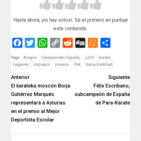
Hasta ahora, ¡no hay votos!. Sé el primero en puntuar
este contenido.
Facebook
Twitter
WhatsApp
Copy
Reddit
Digg
Meneam
Compar
Link
Aragon
Campeonato España
JJOO
karate
Tags:
Leganes
mrprepor
presion
rfek
Samy Ennkhaili
Anterior
Siguiente
El karateka moscón Borja
Félix Escribano,
Gutiérrez Marqués
subcampeón de España
representará a Asturias
de Para-Kárate
en el premio al Mejor
Deportista Escolar