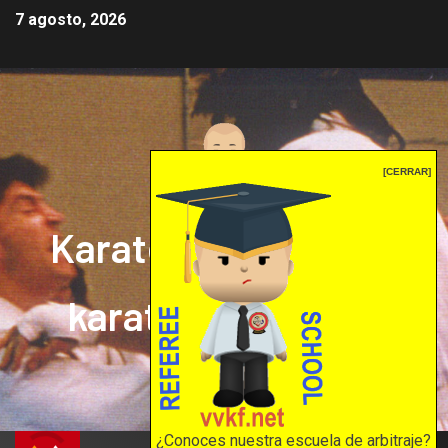
7 agosto, 2026
[CERRAR]
Karate mrprepor: el
karate en internet
El karate en internet
¿Conoces nuestra escuela de arbitraje?