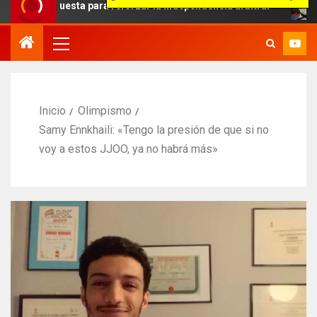
uesta para reforzar la independencia arbitral
Evolución
Inicio
Olimpismo
Samy Ennkhaili: «Tengo la presión de que si no
voy a estos JJOO, ya no habrá más»