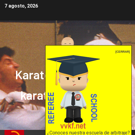
7 agosto, 2026
[CERRAR]
Karate mrprepor: el
karate en internet
El karate en internet
¿Conoces nuestra escuela de arbitraje?