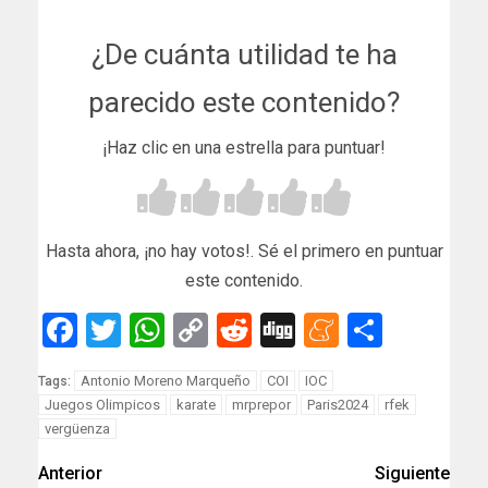
¿De cuánta utilidad te ha
parecido este contenido?
¡Haz clic en una estrella para puntuar!
Hasta ahora, ¡no hay votos!. Sé el primero en puntuar
este contenido.
Facebook
Twitter
WhatsApp
Copy
Reddit
Digg
Meneam
Compar
Link
Antonio Moreno Marqueño
COI
IOC
Tags:
Juegos Olimpicos
karate
mrprepor
Paris2024
rfek
vergüenza
Anterior
Siguiente