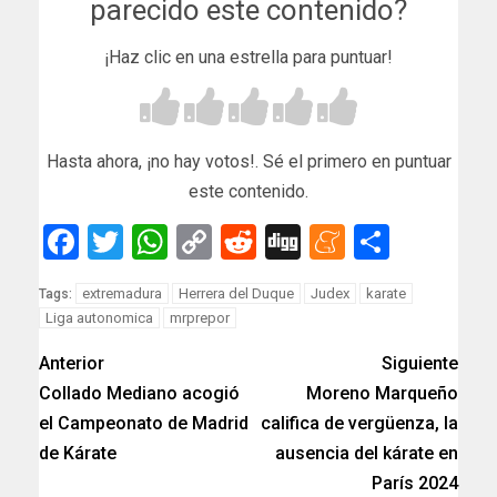
parecido este contenido?
¡Haz clic en una estrella para puntuar!
Hasta ahora, ¡no hay votos!. Sé el primero en puntuar
este contenido.
Facebook
Twitter
WhatsApp
Copy
Reddit
Digg
Meneam
Compar
Link
extremadura
Herrera del Duque
Judex
karate
Tags:
Liga autonomica
mrprepor
Anterior
Siguiente
Collado Mediano acogió
Moreno Marqueño
el Campeonato de Madrid
califica de vergüenza, la
de Kárate
ausencia del kárate en
París 2024