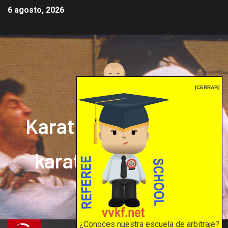
6 agosto, 2026
[CERRAR]
Karate mrprepor: el
karate en internet
El karate en internet
¿Conoces nuestra escuela de arbitraje?