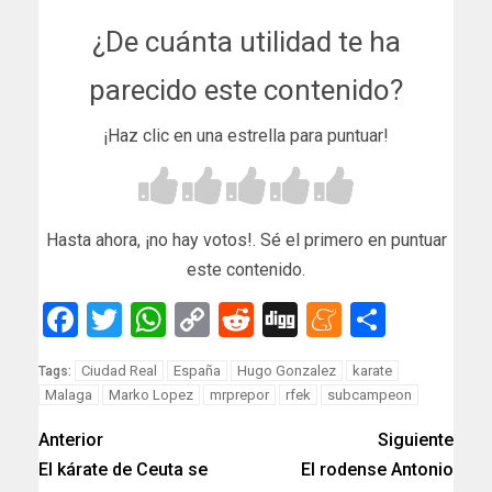
¿De cuánta utilidad te ha
parecido este contenido?
¡Haz clic en una estrella para puntuar!
Hasta ahora, ¡no hay votos!. Sé el primero en puntuar
este contenido.
Facebook
Twitter
WhatsApp
Copy
Reddit
Digg
Meneam
Compar
Link
Ciudad Real
España
Hugo Gonzalez
karate
Tags:
Malaga
Marko Lopez
mrprepor
rfek
subcampeon
Anterior
Siguiente
El kárate de Ceuta se
El rodense Antonio