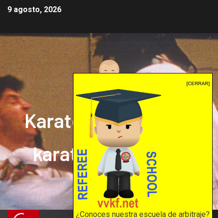
9 agosto, 2026
[CERRAR]
Karate mrprepor: el
karate en internet
El karate en internet
¿Conoces nuestra escuela de arbitraje?