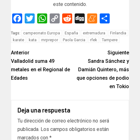
este contenido.
Facebook
Twitter
WhatsApp
Copy
Reddit
Digg
Meneam
Compar
Link
campeonato Europa
España
extremadura
Finlandia
Tags:
karate
kata
mrprepor
Paola Garcia
rfek
Tampere
Anterior
Siguiente
Valladolid suma 49
Sandra Sánchez y
metales en el Regional de
Damián Quintero, más
Edades
que opciones de podio
en Tokio
Deja una respuesta
Tu dirección de correo electrónico no será
publicada.
Los campos obligatorios están
marcados con
*