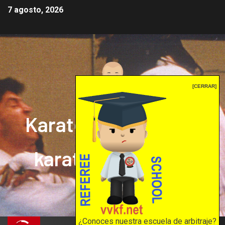
7 agosto, 2026
[CERRAR]
Karate mrprepor: el
karate en internet
El karate en internet
¿Conoces nuestra escuela de arbitraje?