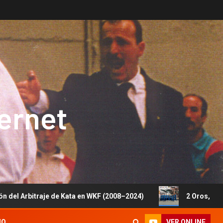
ternet
de Kata en WKF (2008–2024)
2 Oros, 1 Plata y 5 Bronces
VER ONLINE
IO