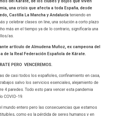
mos del Kárate, de los clubes y dojos que viven
mia, una crisis que afecta a toda España
,
desde
edo, Castilla La Mancha y Andalucía
teniendo en
 y celebrar clases on line, una solución a corto plazo
 más en el tiempo ya de lo contrario, significaría una
llos/as.
ante artículo de Almudena Muñoz, ex campeona del
a de la Real Federación Española de Kárate.
ÁRATE PERO VENCEREMOS.
as de casi todos los españoles, confinamiento en casa,
 trabajos salvo los servicios esenciales, alejamiento de
tre 4 paredes. Todo esto para vencer esta pandemia
do COVID-19.
a el mundo entero pero las consecuencias que estamos
tituibles, como es la pérdida de seres humanos y en