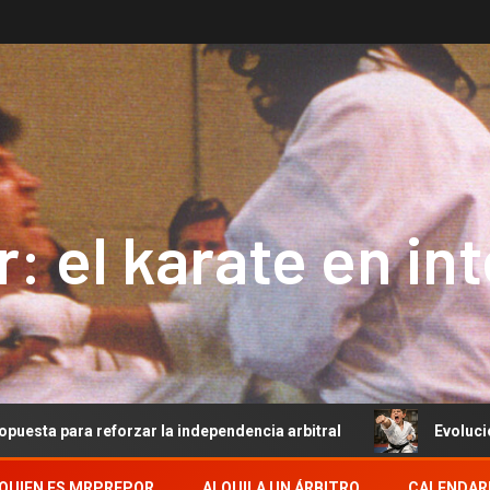
: el karate en in
rzar la independencia arbitral
Evolución del Arbitraje 
QUIEN ES MRPREPOR
ALQUILA UN ÁRBITRO
CALENDAR