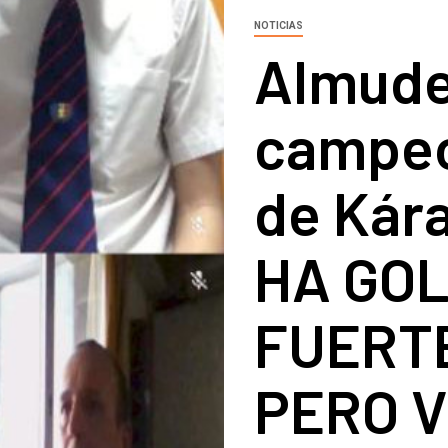
NOTICIAS
Almude
campeo
de Kára
HA GO
FUERT
PERO 