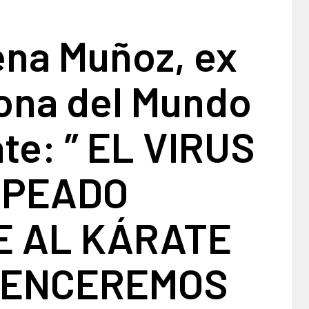
na Muñoz, ex
na del Mundo
te: ” EL VIRUS
LPEADO
E AL KÁRATE
VENCEREMOS