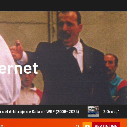
ternet
de Kata en WKF (2008–2024)
2 Oros, 1 Plata y 5 Bronces
VER ONLINE
IO