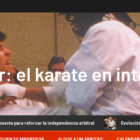
: el karate en in
orzar la independencia arbitral
Evolución del Arbitraje 
QUIEN ES MRPREPOR
ALQUILA UN ÁRBITRO
CALENDAR