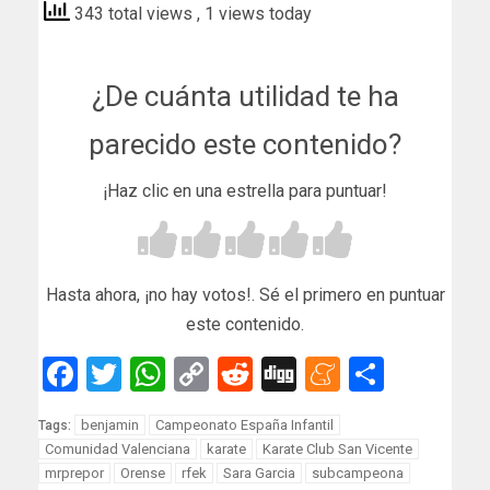
343 total views
, 1 views today
¿De cuánta utilidad te ha
parecido este contenido?
¡Haz clic en una estrella para puntuar!
Hasta ahora, ¡no hay votos!. Sé el primero en puntuar
este contenido.
Facebook
Twitter
WhatsApp
Copy
Reddit
Digg
Meneam
Compar
Link
benjamin
Campeonato España Infantil
Tags:
Comunidad Valenciana
karate
Karate Club San Vicente
mrprepor
Orense
rfek
Sara Garcia
subcampeona