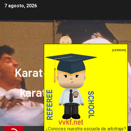
7 agosto, 2026
[CERRAR]
Karate mrprepor: el
karate en internet
El karate en internet
¿Conoces nuestra escuela de arbitraje?