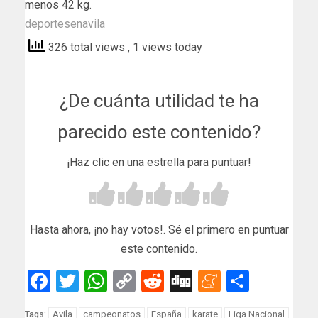
menos 42 kg.
deportesenavila
326 total views
, 1 views today
¿De cuánta utilidad te ha
parecido este contenido?
¡Haz clic en una estrella para puntuar!
Hasta ahora, ¡no hay votos!. Sé el primero en puntuar
este contenido.
Facebook
Twitter
WhatsApp
Copy
Reddit
Digg
Meneam
Compar
Link
Avila
campeonatos
España
karate
Liga Nacional
Tags: