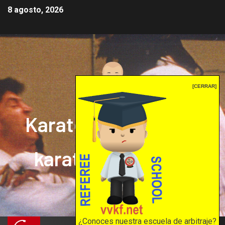
8 agosto, 2026
[CERRAR]
Karate mrprepor: el
karate en internet
El karate en internet
¿Conoces nuestra escuela de arbitraje?