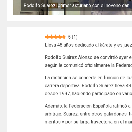
Rodolfo Suárez, primer asturiano con el noveno dan
5
(
1
)
Lleva 48 años dedicado al kárate y es jue
Rodolfo Suárez Alonso se convirtió ayer en
según le comunicó oficialmente la Federac
La distinción se concede en función de los
carrera deportiva. Rodolfo Suárez lleva 48 
desde 1997, habiendo participado en var
Además, la Federación Española ratificó 
arbitraje. Suárez, entre otros galardones, t
méritos y por su larga trayectoria en el mu