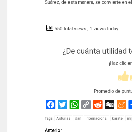
Suárez, de esta manera, se convierte en el
lne
550 total views
, 1 views today
¿De cuánta utilidad 
¡Haz clic e
Promedio de punt
Facebook
Twitter
WhatsApp
Copy
Reddit
Dig
M
Link
Asturias
dan
internacional
karate
mr
Tags:
Anterior