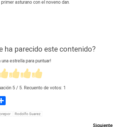
 primer asturano con el noveno dan.
te ha parecido este contenido?
n una estrella para puntuar!
uación
5
/ 5. Recuento de votos:
1
g
eneame
Compartir
prepor
Rodolfo Suarez
Siguiente