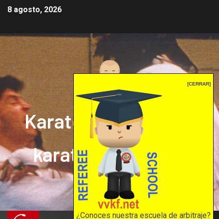
8 agosto, 2026
[CERRAR]
Karate mrprepor: el
karate en internet
El karate en internet
¿Conoces nuestra escuela de arbitraje?