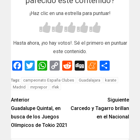
parecido este contenido?
¡Haz clic en una estrella para puntuar!
Hasta ahora, ¡no hay votos!. Sé el primero en puntuar
este contenido.
Facebook
Twitter
WhatsApp
Copy
Reddit
Digg
Meneam
Compar
Link
campeonato España Clubes
Guadalajara
karate
Tags:
Madrid
mrprepor
rfek
Anterior
Siguiente
Guadalupe Quintal, en
Carcedo y Tagarro brillan
busca de los Juegos
en el Nacional
Olímpicos de Tokio 2021