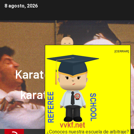
8 agosto, 2026
[CERRAR]
Karate mrprepor: el
karate en internet
El karate en internet
¿Conoces nuestra escuela de arbitraje?