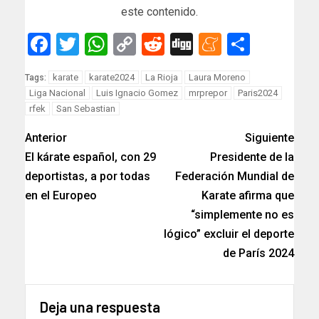
este contenido.
Facebook
Twitter
WhatsApp
Copy
Reddit
Digg
Meneam
Compar
Link
karate
karate2024
La Rioja
Laura Moreno
Tags:
Liga Nacional
Luis Ignacio Gomez
mrprepor
Paris2024
rfek
San Sebastian
Anterior
Siguiente
El kárate español, con 29
Presidente de la
deportistas, a por todas
Federación Mundial de
en el Europeo
Karate afirma que
“simplemente no es
lógico” excluir el deporte
de París 2024
Deja una respuesta