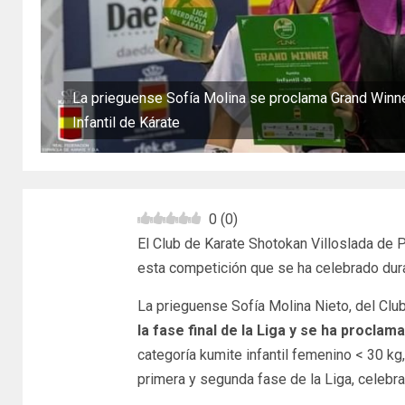
La prieguense Sofía Molina se proclama Grand Winne
Infantil de Kárate
0
(
0
)
El Club de Karate Shotokan Villoslada de 
esta competición que se ha celebrado dura
La prieguense Sofía Molina Nieto, del Club
la fase final de la Liga y se ha procl
categoría kumite infantil femenino < 30 k
primera y segunda fase de la Liga, celeb