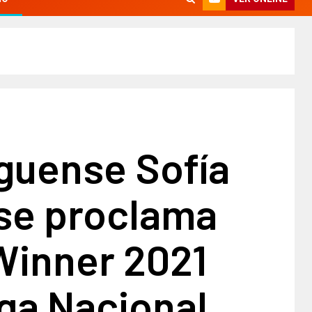
guense Sofía
 se proclama
Winner 2021
iga Nacional