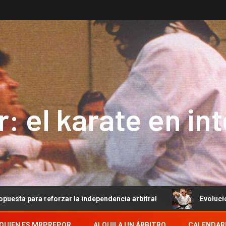
: el karate en in
forzar la independencia arbitral
Evolución del Arbitraj
QUIEN ES MRPREPOR
ALQUILA UN ÁRBITRO
CALENDAR