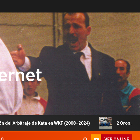
ternet
e de Kata en WKF (2008–2024)
2 Oros, 1 Plata y 5 Bronc
VER ONLINE
IO