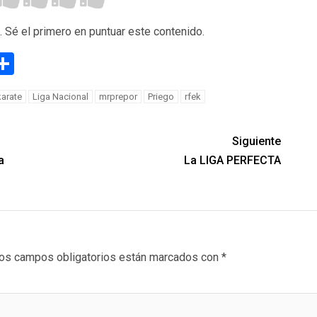
. Sé el primero en puntuar este contenido.
g
eneame
Compartir
karate
Liga Nacional
mrprepor
Priego
rfek
Siguiente
a
La LIGA PERFECTA
os campos obligatorios están marcados con
*