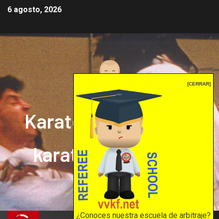
6 agosto, 2026
[CERRAR]
Karate mrprepor: el
karate en internet
El karate en internet
¿Conoces nuestra escuela de arbitraje?