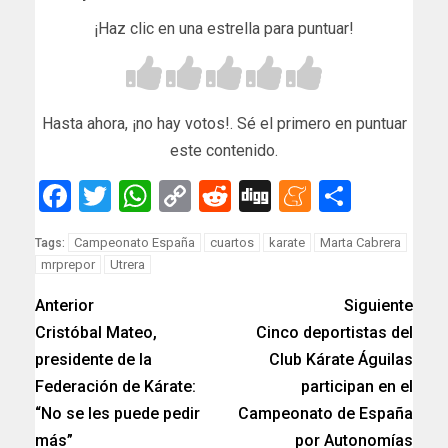
¡Haz clic en una estrella para puntuar!
Hasta ahora, ¡no hay votos!. Sé el primero en puntuar
este contenido.
Facebook
Twitter
WhatsApp
Copy
Reddit
Digg
Meneam
Compar
Link
Campeonato España
cuartos
karate
Marta Cabrera
Tags:
mrprepor
Utrera
Anterior
Siguiente
Cristóbal Mateo,
Cinco deportistas del
presidente de la
Club Kárate Águilas
Federación de Kárate:
participan en el
“No se les puede pedir
Campeonato de España
más”
por Autonomías