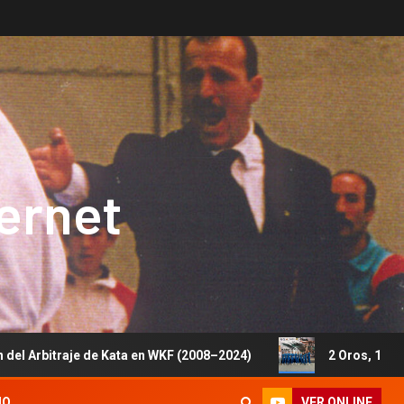
ternet
e Kata en WKF (2008–2024)
2 Oros, 1 Plata y 5 Bronces 
VER ONLINE
IO