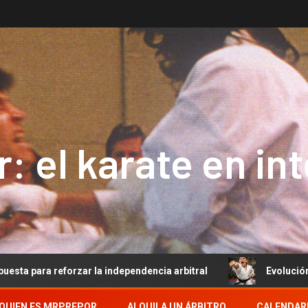
: el karate en in
zar la independencia arbitral
Evolución del Arbitraje d
QUIEN ES MRPREPOR
ALQUILA UN ÁRBITRO
CALENDAR