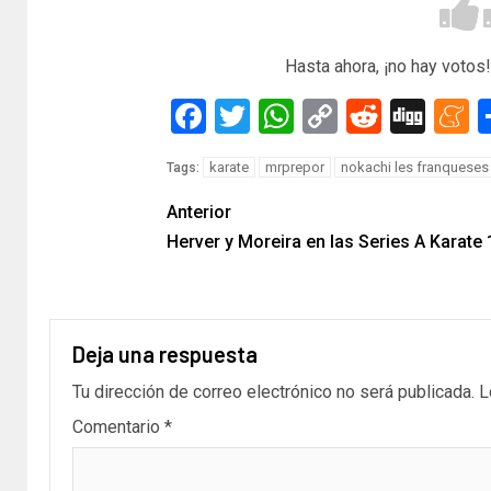
Hasta ahora, ¡no hay votos!
Facebook
Twitter
WhatsApp
Copy
Reddit
Dig
M
Link
karate
mrprepor
nokachi les franqueses
Tags:
Anterior
Herver y Moreira en las Series A Karate 
Deja una respuesta
Tu dirección de correo electrónico no será publicada.
L
Comentario
*