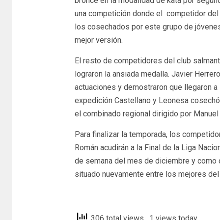
bronce en la modalidad de kata por segund
una competición donde el competidor del Ky
los cosechados por este grupo de jóvene
mejor versión.
El resto de competidores del club salman
lograron la ansiada medalla. Javier Herrer
actuaciones y demostraron que llegaron a la
expedición Castellano y Leonesa cosechó 
el combinado regional dirigido por Manuel
Para finalizar la temporada, los competido
Román acudirán a la Final de la Liga Naciona
de semana del mes de diciembre y como co
situado nuevamente entre los mejores del 
salamanca24horas
306 total views
, 1 views today