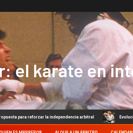
: el karate en in
eforzar la independencia arbitral
Evolución del Arbitra
QUIEN ES MRPREPOR
ALQUILA UN ÁRBITRO
CALENDAR