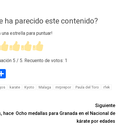
te ha parecido este contenido?
n una estrella para puntuar!
uación
5
/ 5. Recuento de votos:
1
g
eneame
Compartir
gos
karate
Kyoto
Malaga
mrprepor
Paula del Toro
rfek
Siguiente
s, hace
Ocho medallas para Granada en el Nacional de
kárate por edades