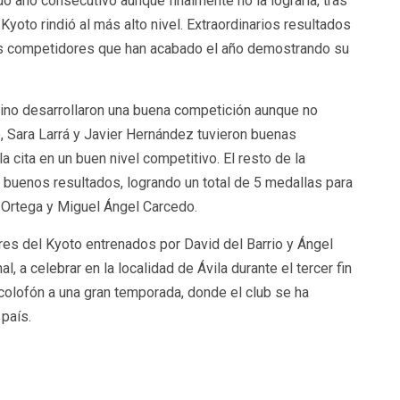
o año consecutivo aunque finalmente no la lograría, tras
oto rindió al más alto nivel. Extraordinarios resultados
s competidores que han acabado el año demostrando su
tino desarrollaron una buena competición aunque no
o, Sara Larrá y Javier Hernández tuvieron buenas
 cita en un buen nivel competitivo. El resto de la
buenos resultados, logrando un total de 5 medallas para
 Ortega y Miguel Ángel Carcedo.
res del Kyoto entrenados por David del Barrio y Ángel
l, a celebrar en la localidad de Ávila durante el tercer fin
lofón a una gran temporada, donde el club se ha
país.