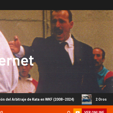
ternet
je de Kata en WKF (2008–2024)
2 Oros, 1 Plata y 5 Bron
VER ONLINE
IO