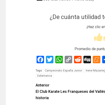
¿De cuánta utilidad 
¡Haz clic e
Promedio de punt
Facebook
Twitter
WhatsApp
Copy
Reddit
Dig
M
Link
Campeonato España Junior
Irene Mazarie
Tags:
Salamanca
Anterior
El Club Karate Les Franqueses del Vallé
historia