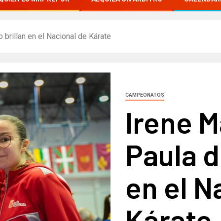
 brillan en el Nacional de Kárate
CAMPEONATOS
Irene M
Paula d
en el N
Kárate