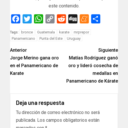
este contenido.
Facebook
Twitter
WhatsApp
Copy
Reddit
Digg
Meneam
Compar
Link
bronce
Guatemala
karate
mrprepor
Tags:
Panamericano
Punta del Este
Uruguay
Anterior
Siguiente
Jorge Merino gana oro
Matías Rodríguez ganó
en el Panamericano de
oro y lideró cosecha de
Karate
medallas en
Panamericano de Kárate
Deja una respuesta
Tu dirección de correo electrónico no será
publicada.
Los campos obligatorios están
marcados con
*