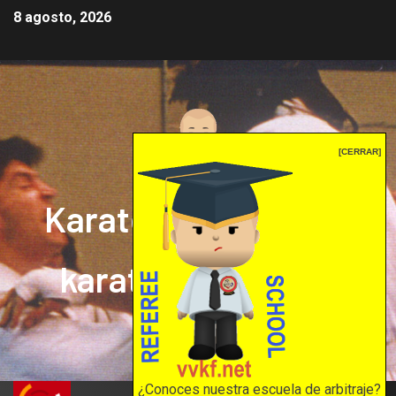
8 agosto, 2026
[CERRAR]
Karate mrprepor: el
karate en internet
El karate en internet
¿Conoces nuestra escuela de arbitraje?