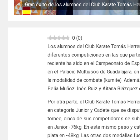
Gran éxito de los alumnos del Club Karate Tomás Her
0
(
0
)
Los alumnos del Club Karate Tomás Herrer
diferentes competiciones en las que partic
reciente ha sido en el Campeonato de Espa
en el Palacio Multiusos de Guadalajara, e
la modalidad de combate (kumite). Además
Belia Muñoz, Inés Ruiz y Aitana Blázquez 
Por otra parte, el Club Karate Tomás Herr
en categoría Junior y Cadete que se dispu
torneo, cinco de sus competidores se subi
en Junior -76kg. En este mismo peso y cate
plata en -48kg. Las otras dos medallas fu