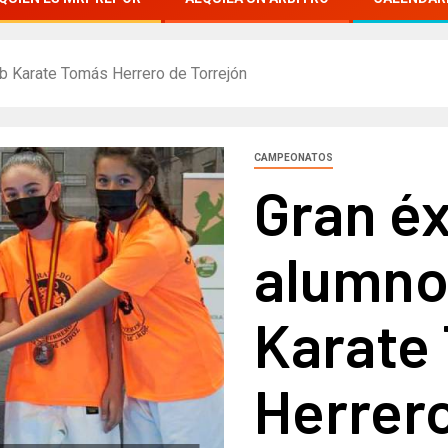
ub Karate Tomás Herrero de Torrejón
CAMPEONATOS
Gran éx
alumno
Karate
Herrero