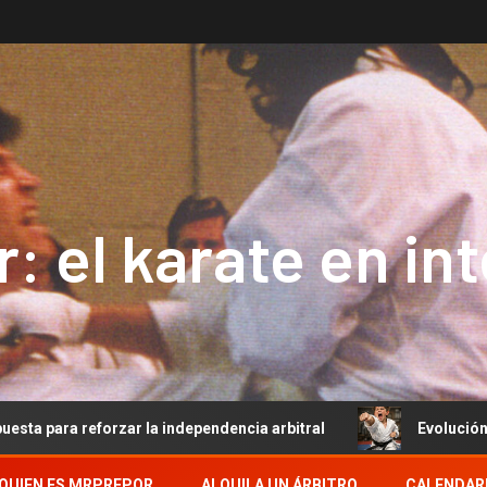
: el karate en in
rzar la independencia arbitral
Evolución del Arbitraje 
QUIEN ES MRPREPOR
ALQUILA UN ÁRBITRO
CALENDAR