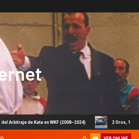
ternet
de Kata en WKF (2008–2024)
2 Oros, 1 Plata y 5 Bronces
VER ONLINE
IO