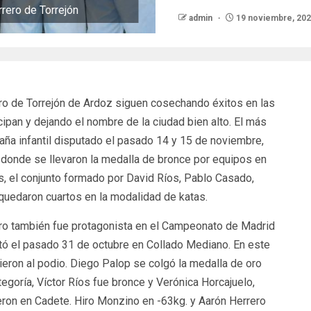
rero de Torrejón
admin
19 noviembre, 20
o de Torrejón de Ardoz siguen cosechando éxitos en las
ipan y dejando el nombre de la ciudad bien alto. El más
ña infantil disputado el pasado 14 y 15 de noviembre,
n donde se llevaron la medalla de bronce por equipos en
, el conjunto formado por David Ríos, Pablo Casado,
quedaron cuartos en la modalidad de katas.
ero también fue protagonista en el Campeonato de Madrid
tó el pasado 31 de octubre en Collado Mediano. En este
eron al podio. Diego Palop se colgó la medalla de oro
goría, Víctor Ríos fue bronce y Verónica Horcajuelo,
eron en Cadete. Hiro Monzino en -63kg. y Aarón Herrero