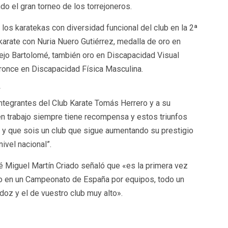
o el gran torneo de los torrejoneros.
 los karatekas con diversidad funcional del club en la 2ª
karate con Nuria Nuero Gutiérrez, medalla de oro en
ejo Bartolomé, también oro en Discapacidad Visual
bronce en Discapacidad Física Masculina.
»
 integrantes del Club Karate Tomás Herrero y a su
en trabajo siempre tiene recompensa y estos triunfos
 y que sois un club que sigue aumentando su prestigio
nivel nacional”.
sé Miguel Martín Criado señaló que «es la primera vez
io en un Campeonato de España por equipos, todo un
doz y el de vuestro club muy alto».