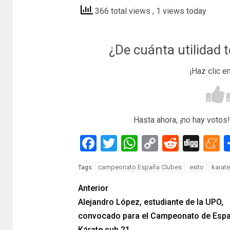
366 total views
, 1 views today
¿De cuánta utilidad 
¡Haz clic e
Hasta ahora, ¡no hay votos!
Facebook
Twitter
WhatsApp
Copy
Reddit
Dig
M
Link
campeonato España Clubes
exito
karate
Tags:
Anterior
Alejandro López, estudiante de la UPO,
convocado para el Campeonato de Esp
Kárate sub 21