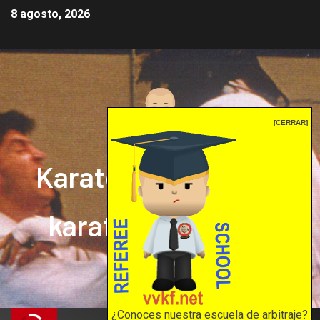
8 agosto, 2026
[CERRAR]
Karate mrprepor: el
karate en internet
El karate en internet
¿Conoces nuestra escuela de arbitraje?