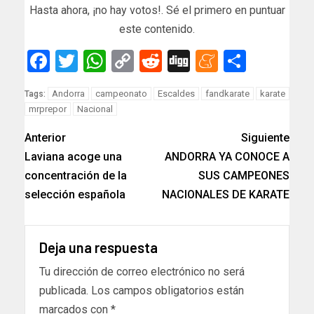
Hasta ahora, ¡no hay votos!. Sé el primero en puntuar
este contenido.
Facebook
Twitter
WhatsApp
Copy
Reddit
Digg
Meneam
Compar
Link
Andorra
campeonato
Escaldes
fandkarate
karate
Tags:
mrprepor
Nacional
Anterior
Siguiente
Laviana acoge una
ANDORRA YA CONOCE A
concentración de la
SUS CAMPEONES
selección española
NACIONALES DE KARATE
Deja una respuesta
Tu dirección de correo electrónico no será
publicada.
Los campos obligatorios están
marcados con
*