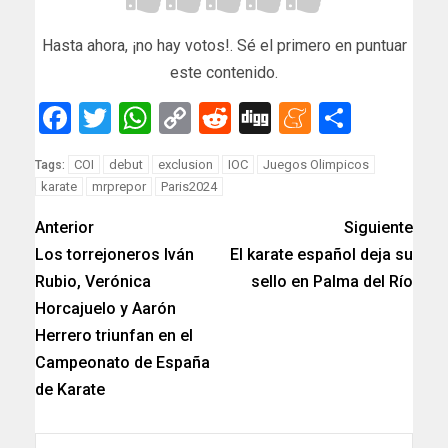
Hasta ahora, ¡no hay votos!. Sé el primero en puntuar
este contenido.
Facebook
Twitter
WhatsApp
Copy
Reddit
Digg
Meneam
Compar
Link
COI
debut
exclusion
IOC
Juegos Olimpicos
Tags:
karate
mrprepor
Paris2024
Anterior
Siguiente
Los torrejoneros Iván
El karate español deja su
Rubio, Verónica
sello en Palma del Río
Horcajuelo y Aarón
Herrero triunfan en el
Campeonato de España
de Karate