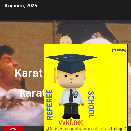
8 agosto, 2026
[CERRAR]
Karate mrprepor: el
karate en internet
El karate en internet
¿Conoces nuestra escuela de arbitraje?