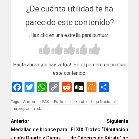
¿De cuánta utilidad te ha
parecido este contenido?
¡Haz clic en una estrella para puntuar!
Hasta ahora, ¡no hay votos!. Sé el primero en puntuar
este contenido.
Facebook
Twitter
WhatsApp
Copy
Reddit
Digg
Meneam
Compar
Link
Andorra
FAK
Fudoshin
karate
Liga Nacional
Tags:
mrprepor
rfek
Anterior
Siguiente
Medallas de bronce para
El XIX Trofeo “Diputación
Jesús Duarte y Diego
de Cáceres de Kárate” se