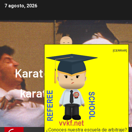
7 agosto, 2026
[CERRAR]
Karate mrprepor: el
karate en internet
El karate en internet
¿Conoces nuestra escuela de arbitraje?