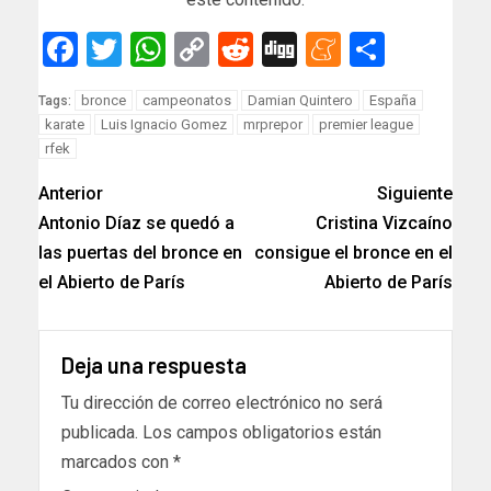
Facebook
Twitter
WhatsApp
Copy
Reddit
Digg
Meneam
Compar
Link
bronce
campeonatos
Damian Quintero
España
Tags:
karate
Luis Ignacio Gomez
mrprepor
premier league
rfek
Anterior
Siguiente
Antonio Díaz se quedó a
Cristina Vizcaíno
las puertas del bronce en
consigue el bronce en el
el Abierto de París
Abierto de París
Deja una respuesta
Tu dirección de correo electrónico no será
publicada.
Los campos obligatorios están
marcados con
*