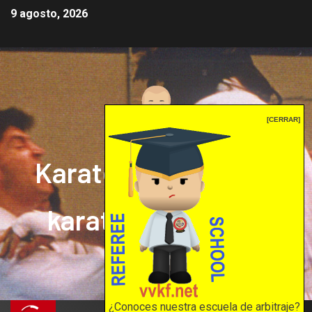
9 agosto, 2026
[CERRAR]
Karate mrprepor: el
karate en internet
El karate en internet
¿Conoces nuestra escuela de arbitraje?