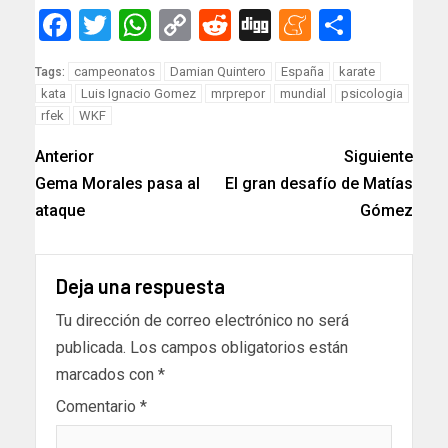
Facebook
Twitter
WhatsApp
Copy
Reddit
Digg
Meneam
Compar
Link
campeonatos
Damian Quintero
España
karate
Tags:
kata
Luis Ignacio Gomez
mrprepor
mundial
psicologia
rfek
WKF
Anterior
Siguiente
Gema Morales pasa al
El gran desafío de Matías
ataque
Gómez
Deja una respuesta
Tu dirección de correo electrónico no será
publicada.
Los campos obligatorios están
marcados con
*
Comentario
*