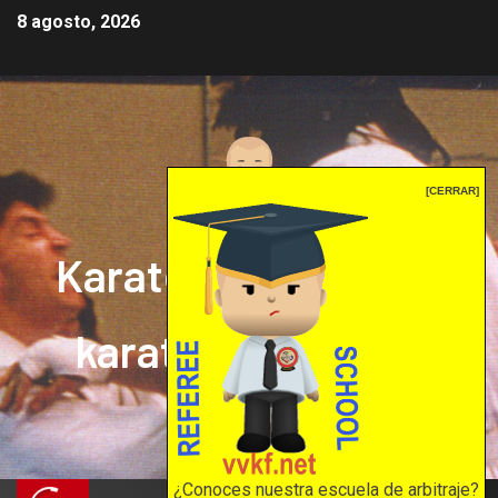
8 agosto, 2026
[CERRAR]
Karate mrprepor: el
karate en internet
El karate en internet
¿Conoces nuestra escuela de arbitraje?