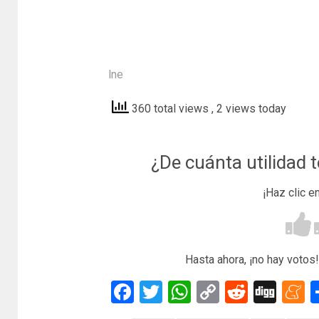
lne
360 total views
, 2 views today
¿De cuánta utilidad 
¡Haz clic e
Hasta ahora, ¡no hay votos!
Facebook
Twitter
WhatsApp
Copy
Reddit
Dig
M
Link