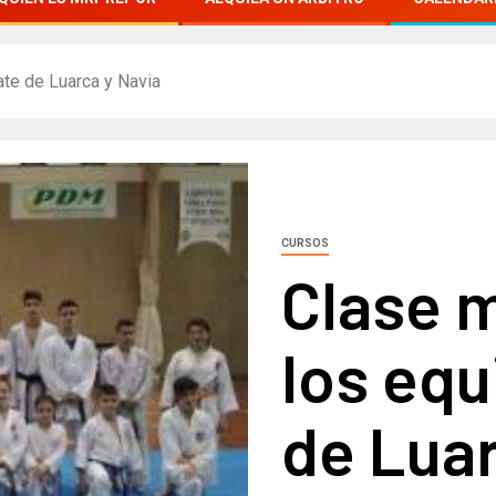
ate de Luarca y Navia
CURSOS
Clase m
los equ
de Luar