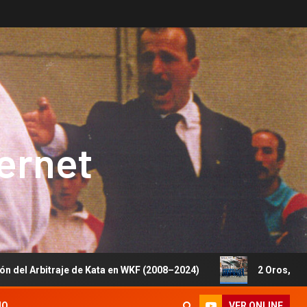
ternet
je de Kata en WKF (2008–2024)
2 Oros, 1 Plata y 5 Bronc
VER ONLINE
IO