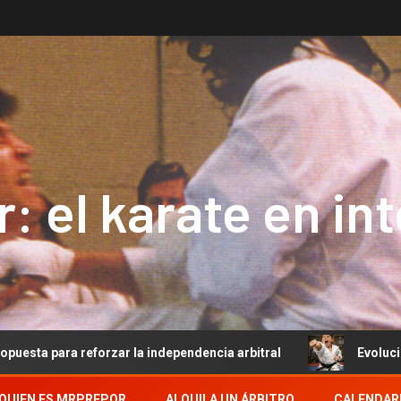
: el karate en in
eforzar la independencia arbitral
Evolución del Arbitra
QUIEN ES MRPREPOR
ALQUILA UN ÁRBITRO
CALENDAR