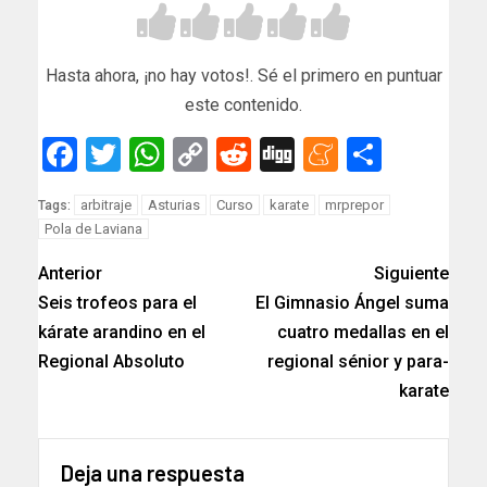
Hasta ahora, ¡no hay votos!. Sé el primero en puntuar
este contenido.
Facebook
Twitter
WhatsApp
Copy
Reddit
Digg
Meneam
Compar
Link
arbitraje
Asturias
Curso
karate
mrprepor
Tags:
Pola de Laviana
Anterior
Siguiente
Seis trofeos para el
El Gimnasio Ángel suma
kárate arandino en el
cuatro medallas en el
Regional Absoluto
regional sénior y para-
karate
Deja una respuesta