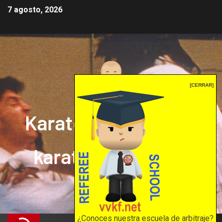
7 agosto, 2026
[CERRAR]
Karate mrprepor: el
karate en internet
El karate en internet
¿Conoces nuestra escuela de arbitraje?