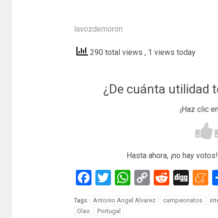
lavozdemoron
290 total views
, 1 views today
¿De cuánta utilidad 
¡Haz clic e
Hasta ahora, ¡no hay votos!
Facebook
Twitter
WhatsApp
Copy
Reddit
Dig
M
Link
Antonio Angel Alvarez
campeonatos
int
Tags:
Olao
Portugal