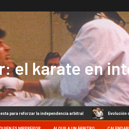
: el karate en in
zar la independencia arbitral
Evolución del Arbitraje d
QUIEN ES MRPREPOR
ALQUILA UN ÁRBITRO
CALENDAR