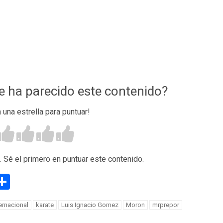
te ha parecido este contenido?
n una estrella para puntuar!
. Sé el primero en puntuar este contenido.
g
eneame
Compartir
ernacional
karate
Luis Ignacio Gomez
Moron
mrprepor