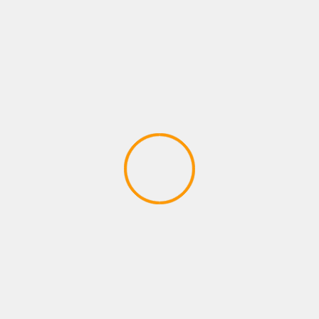
CAMPEONATOS
Boletin Copa Parakarate
4 junio, 2025
admin
LICENCIA CREATIVE COMMONS
Este obra está bajo una
licencia de Creative
Commons Reconocimiento-CompartirIgual 4.0
Internacional
.