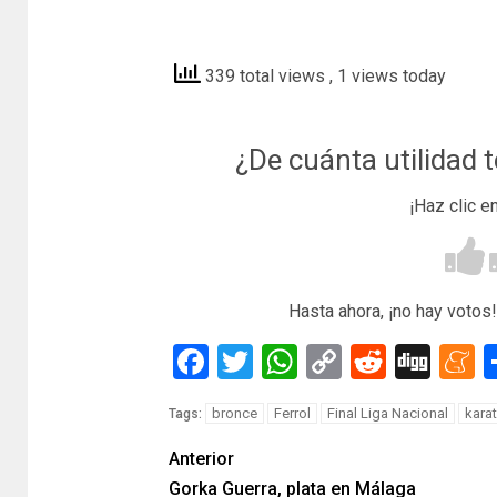
diariodeferrol
339 total views
, 1 views today
¿De cuánta utilidad 
¡Haz clic e
Hasta ahora, ¡no hay votos!
Facebook
Twitter
WhatsApp
Copy
Reddit
Dig
M
Link
bronce
Ferrol
Final Liga Nacional
kara
Tags:
Anterior
Gorka Guerra, plata en Málaga