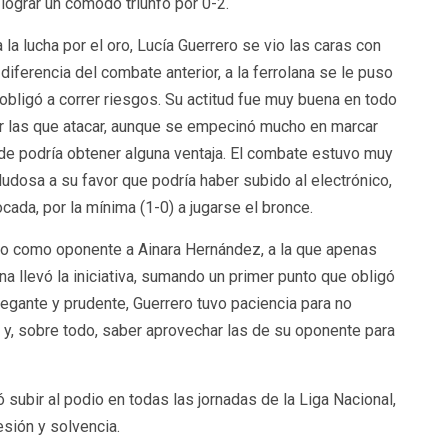
lograr un cómodo triunfo por 0-2.
 la lucha por el oro, Lucía Guerrero se vio las caras con
iferencia del combate anterior, a la ferrolana se le puso
obligó a correr riesgos. Su actitud fue muy buena en todo
or las que atacar, aunque se empecinó mucho en marcar
nde podría obtener alguna ventaja. El combate estuvo muy
dudosa a su favor que podría haber subido al electrónico,
cada, por la mínima (1-0) a jugarse el bronce.
tuvo como oponente a Ainara Hernández, a la que apenas
na llevó la iniciativa, sumando un primer punto que obligó
egante y prudente, Guerrero tuvo paciencia para no
 y, sobre todo, saber aprovechar las de su oponente para
 subir al podio en todas las jornadas de la Liga Nacional,
esión y solvencia.