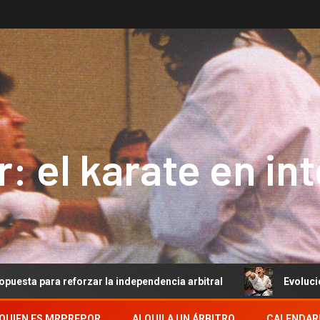
: el karate en in
eforzar la independencia arbitral
Evolución del Arbitra
QUIEN ES MRPREPOR
ALQUILA UN ÁRBITRO
CALENDAR