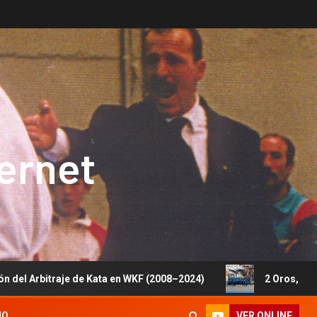
ternet
je de Kata en WKF (2008–2024)
2 Oros, 1 Plata y 5 Bronc
VER ONLINE
IO