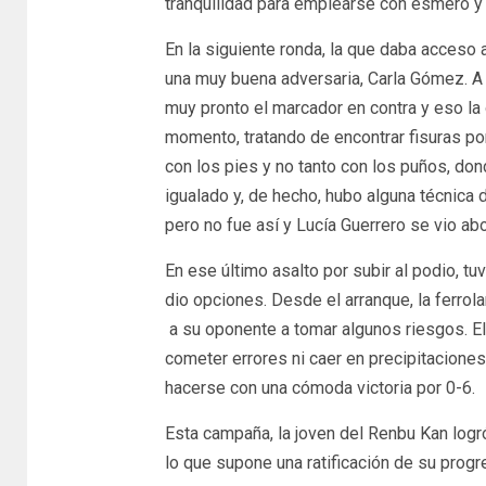
tranquilidad para emplearse con esmero y 
En la siguiente ronda, la que daba acceso a
una muy buena adversaria, Carla Gómez. A d
muy pronto el marcador en contra y eso la 
momento, tratando de encontrar fisuras p
con los pies y no tanto con los puños, do
igualado y, de hecho, hubo alguna técnica 
pero no fue así y Lucía Guerrero se vio abo
En ese último asalto por subir al podio, 
dio opciones. Desde el arranque, la ferrola
a su oponente a tomar algunos riesgos. El
cometer errores ni caer en precipitaciones
hacerse con una cómoda victoria por 0-6.
Esta campaña, la joven del Renbu Kan logró
lo que supone una ratificación de su progr