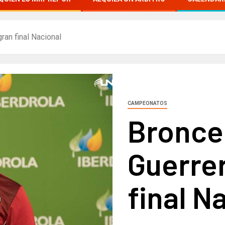
ran final Nacional
CAMPEONATOS
Bronce
Guerrer
final N