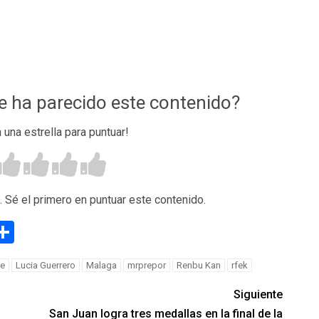
te ha parecido este contenido?
n una estrella para puntuar!
. Sé el primero en puntuar este contenido.
g
eneame
Compartir
te
Lucia Guerrero
Malaga
mrprepor
Renbu Kan
rfek
Siguiente
San Juan logra tres medallas en la final de la