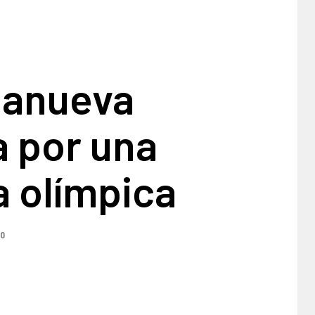
lanueva
a por una
a olímpica
20