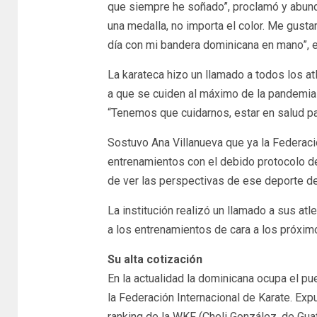
que siempre he soñado”, proclamó y abundó 
una medalla, no importa el color. Me gusta
día con mi bandera dominicana en mano”, 
La karateca hizo un llamado a todos los a
a que se cuiden al máximo de la pandemia
“Tenemos que cuidarnos, estar en salud par
Sostuvo Ana Villanueva que ya la Federac
entrenamientos con el debido protocolo de
de ver las perspectivas de ese deporte de
La institución realizó un llamado a sus atle
a los entrenamientos de cara a los próxi
Su alta cotización
En la actualidad la dominicana ocupa el p
la Federación Internacional de Karate. Exp
ranking de la WKF (Cheli González, de Guat