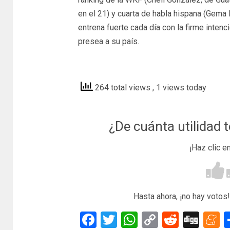
en el 21) y cuarta de habla hispana (Gema
entrena fuerte cada día con la firme inten
presea a su país.
hoy
264 total views
, 1 views today
¿De cuánta utilidad 
¡Haz clic e
Hasta ahora, ¡no hay votos!
Facebook
Twitter
WhatsApp
Copy
Reddit
Dig
M