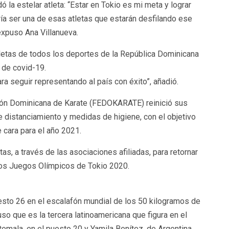
la estelar atleta: “Estar en Tokio es mi meta y lograr
ría ser una de esas atletas que estarán desfilando ese
expuso Ana Villanueva.
tletas de todos los deportes de la República Dominicana
 de covid-19.
a seguir representando al país con éxito”, añadió.
ión Dominicana de Karate (FEDOKARATE) reinició sus
 distanciamiento y medidas de higiene, con el objetivo
 cara para el año 2021.
tas, a través de las asociaciones afiliadas, para retornar
mos Juegos Olímpicos de Tokio 2020.
uesto 26 en el escalafón mundial de los 50 kilogramos de
uso que es la tercera latinoamericana que figura en el
emala, en el puesto 20 y Yamila Benítez, de Argentina,