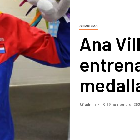
OLIMPISMO
Ana Vil
entren
medall
admin
19 noviembre, 20