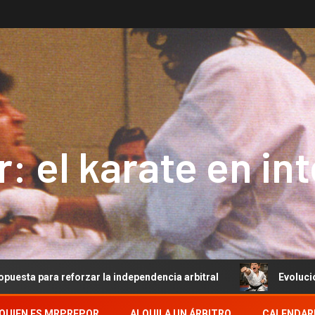
: el karate en in
orzar la independencia arbitral
Evolución del Arbitraje
QUIEN ES MRPREPOR
ALQUILA UN ÁRBITRO
CALENDAR