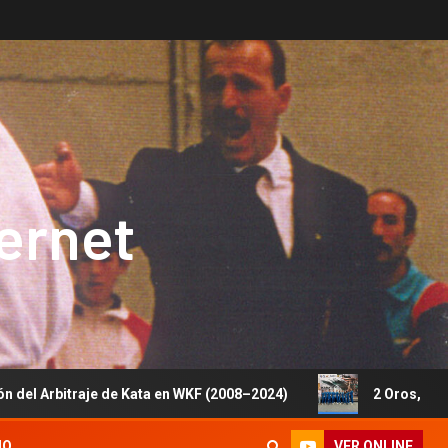
ternet
 de Kata en WKF (2008–2024)
2 Oros, 1 Plata y 5 Bronce
VER ONLINE
IO