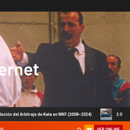
ternet
bitraje de Kata en WKF (2008–2024)
2 Oros, 1 Plata y 5
VER ONLINE
IO