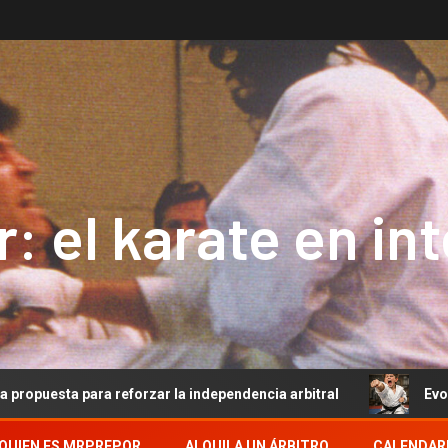
: el karate en in
para reforzar la independencia arbitral
Evolución del Ar
QUIEN ES MRPREPOR
ALQUILA UN ÁRBITRO
CALENDAR