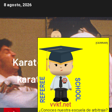
8 agosto, 2026
[CERRAR]
Karate mrprepor: el
karate en internet
El karate en internet
¿Conoces nuestra escuela de arbitraje?