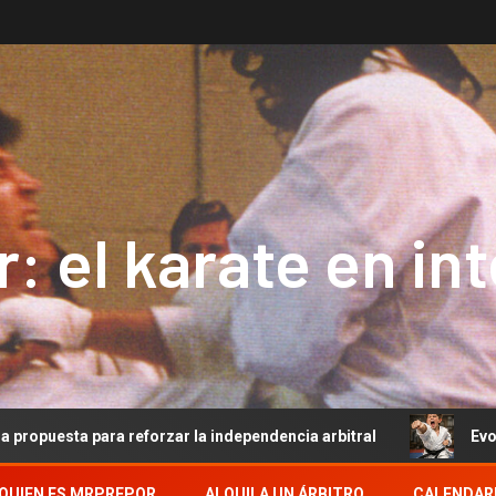
: el karate en in
 para reforzar la independencia arbitral
Evolución del 
QUIEN ES MRPREPOR
ALQUILA UN ÁRBITRO
CALENDAR