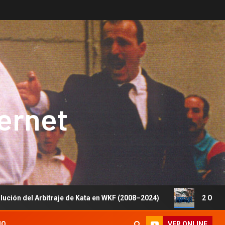
ternet
Arbitraje de Kata en WKF (2008–2024)
2 Oros, 1 Plata y 
VER ONLINE
IO