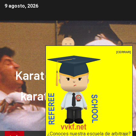
9 agosto, 2026
[CERRAR]
Karate mrprepor: el
karate en internet
El karate en internet
¿Conoces nuestra escuela de arbitraje?