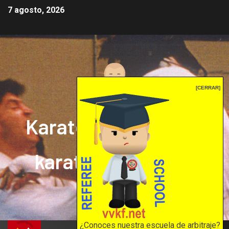
7 agosto, 2026
[CERRAR]
Karate mrprepor: el
karate en internet
El karate en internet
¿Conoces nuestra escuela de arbitraje?