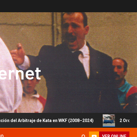
ternet
bitraje de Kata en WKF (2008–2024)
2 Oros, 1 Plata y 5 
VER ONLINE
IO