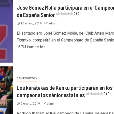
José Gómez Molla participará en el Campeo
de España Senior
0 (0)
10 enero, 2019
admin
El santapolero José Gómez Molla, del Club Artes Marc
Txentxo, competirá en el Campeonato de España Senio
-67kl kumite los...
CAMPEONATOS
Los karatekas de Kanku participarán en los
campeonatos sénior estatales
0 (0)
5 enero, 2019
admin
Rodrigo Ibáñez, actual campeón de España, peleará pa