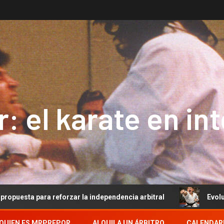
: el karate en in
ara reforzar la independencia arbitral
Evolución del Ar
QUIEN ES MRPREPOR
ALQUILA UN ÁRBITRO
CALENDAR