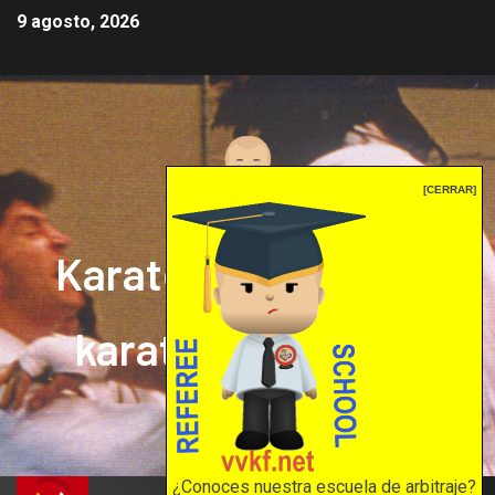
9 agosto, 2026
[CERRAR]
Karate mrprepor: el
karate en internet
El karate en internet
¿Conoces nuestra escuela de arbitraje?