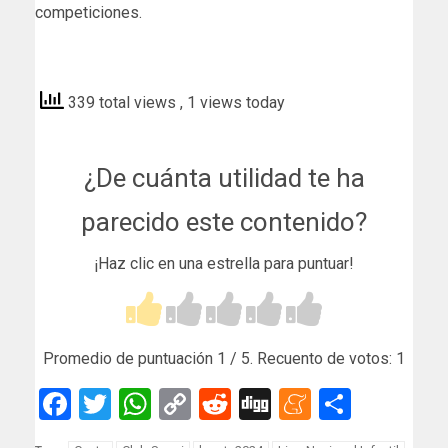
competiciones.
elpueblodeceuta
339 total views
, 1 views today
¿De cuánta utilidad te ha
parecido este contenido?
¡Haz clic en una estrella para puntuar!
Promedio de puntuación
1
/ 5. Recuento de votos:
1
Facebook
Twitter
WhatsApp
Copy
Reddit
Digg
Meneam
Compar
Link