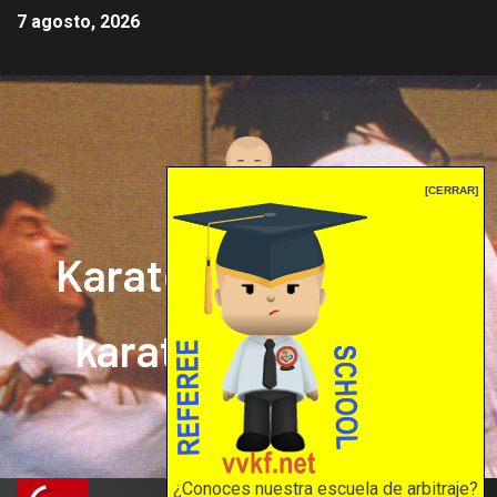
7 agosto, 2026
[CERRAR]
Karate mrprepor: el
karate en internet
El karate en internet
¿Conoces nuestra escuela de arbitraje?