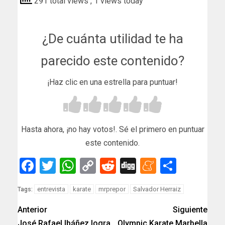
291 total views
, 1 views today
¿De cuánta utilidad te ha
parecido este contenido?
¡Haz clic en una estrella para puntuar!
Hasta ahora, ¡no hay votos!. Sé el primero en puntuar
este contenido.
Facebook
Twitter
WhatsApp
Copy
Reddit
Digg
Meneam
Compar
Link
entrevista
karate
mrprepor
Salvador Herraiz
Tags:
Anterior
Siguiente
José Rafael Ibáñez logra
Olympic Karate Marbella