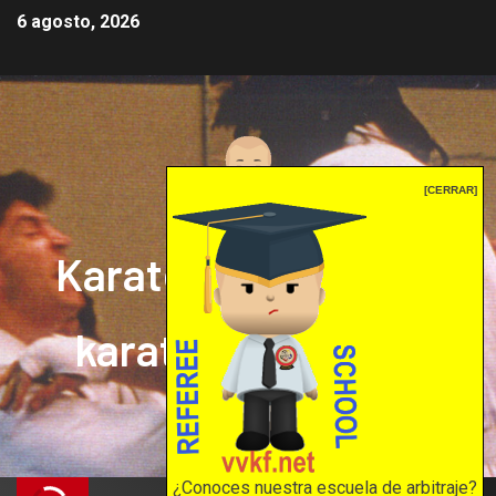
6 agosto, 2026
[CERRAR]
Karate mrprepor: el
karate en internet
El karate en internet
¿Conoces nuestra escuela de arbitraje?